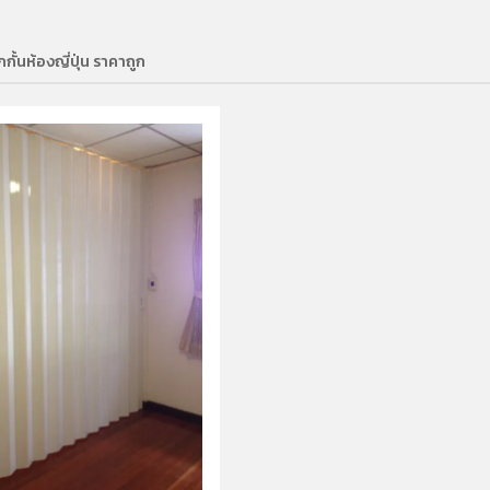
กั้นห้องญี่ปุ่น ราคาถูก