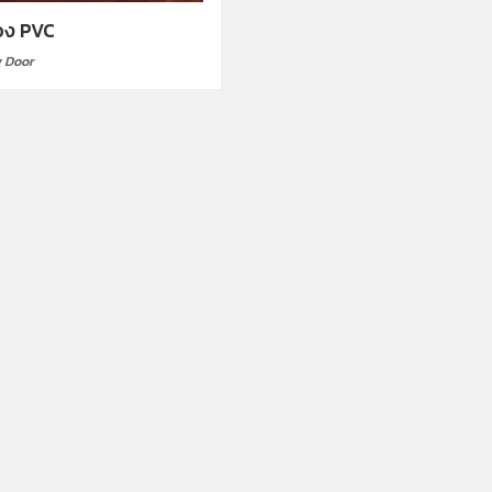
้อง PVC
g Door