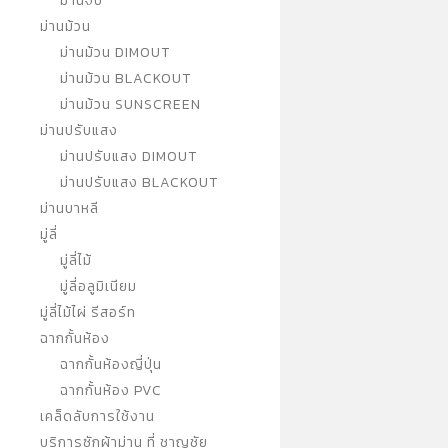
ม่านจีบ
ม่านม้วน
ม่านม้วน DIMOUT
ม่านม้วน BLACKOUT
ม่านม้วน SUNSCREEN
ม่านปรับแสง
ม่านปรับแสง DIMOUT
ม่านปรับแสง BLACKOUT
ม่านบาหลี
มู่ลี่
มู่ลี่ไม้
มู่ลี่อลูมิเนียม
มู่ลี่ไม้ไผ่ รีสอร์ท
ฉากกั้นห้อง
ฉากกั้นห้องญี่ปุ่น
ฉากกั้นห้อง PVC
เคล็ดลับการใช้งาน
บริการซักผ้าม่าน ที่ ชาญชัย