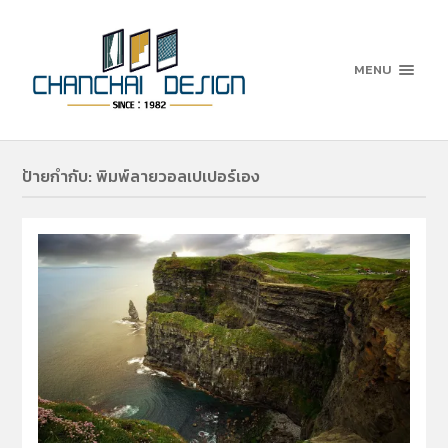
MENU
ป้ายกำกับ:
พิมพ์ลายวอลเปเปอร์เอง