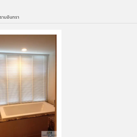
ลี่รามอินทรา