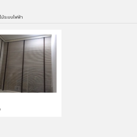
ลี่ไม้ระบบไฟฟ้า
s