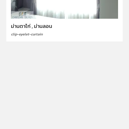
ม่านตาไก่ , ม่านลอน
clip-eyelet-curtain