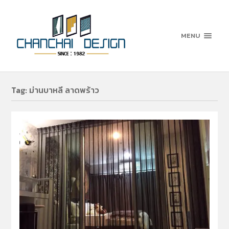
MENU
Tag:
ม่านบาหลี ลาดพร้าว