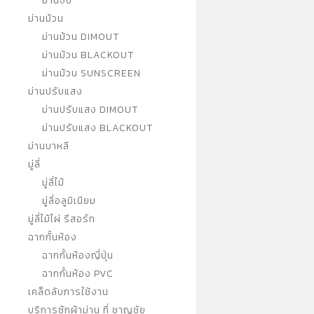
ม่านจีบ
ม่านม้วน
ม่านม้วน DIMOUT
ม่านม้วน BLACKOUT
ม่านม้วน SUNSCREEN
ม่านปรับแสง
ม่านปรับแสง DIMOUT
ม่านปรับแสง BLACKOUT
ม่านบาหลี
มู่ลี่
มู่ลี่ไม้
มู่ลี่อลูมิเนียม
มู่ลี่ไม้ไผ่ รีสอร์ท
ฉากกั้นห้อง
ฉากกั้นห้องญี่ปุ่น
ฉากกั้นห้อง PVC
เคล็ดลับการใช้งาน
บริการซักผ้าม่าน ที่ ชาญชัย