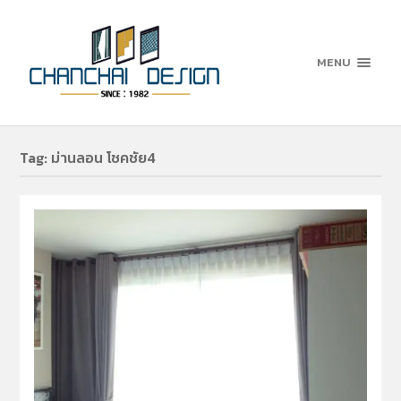
MENU
Tag:
ม่านลอน โชคชัย4