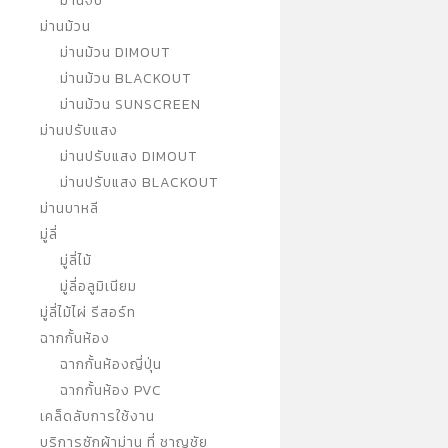
ม่านจีบ
ม่านม้วน
ม่านม้วน DIMOUT
ม่านม้วน BLACKOUT
ม่านม้วน SUNSCREEN
ม่านปรับแสง
ม่านปรับแสง DIMOUT
ม่านปรับแสง BLACKOUT
ม่านบาหลี
มู่ลี่
มู่ลี่ไม้
มู่ลี่อลูมิเนียม
มู่ลี่ไม้ไผ่ รีสอร์ท
ฉากกั้นห้อง
ฉากกั้นห้องญี่ปุ่น
ฉากกั้นห้อง PVC
เคล็ดลับการใช้งาน
บริการซักผ้าม่าน ที่ ชาญชัย