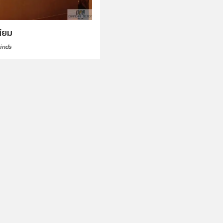
เนียม
inds