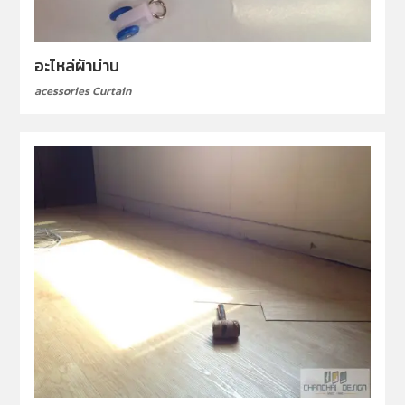
อะไหล่ผ้าม่าน
acessories Curtain