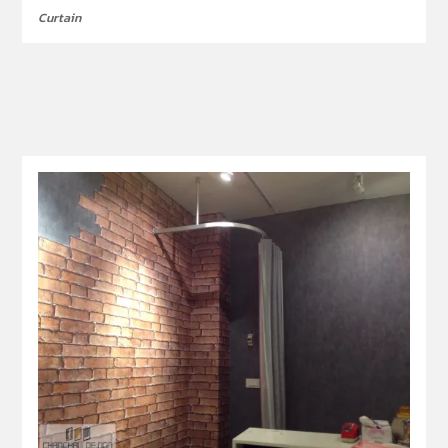
Curtain