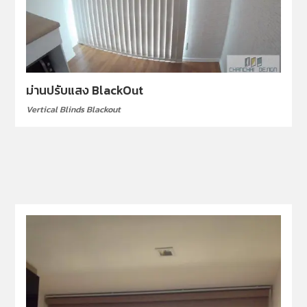
ม่านปรับแสง BlackOut
Vertical Blinds Blackout