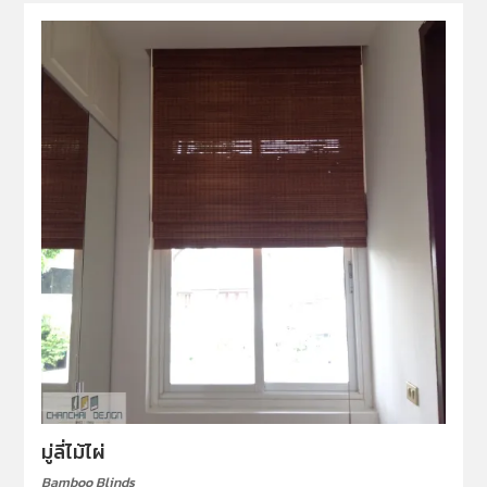
มู่ลี่ไม้ไผ่
Bamboo Blinds