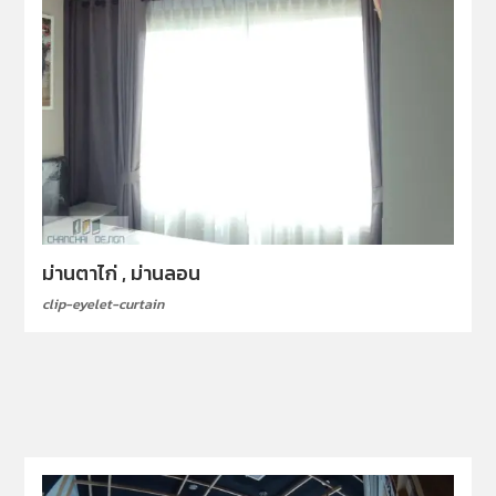
ม่านตาไก่ , ม่านลอน
clip-eyelet-curtain