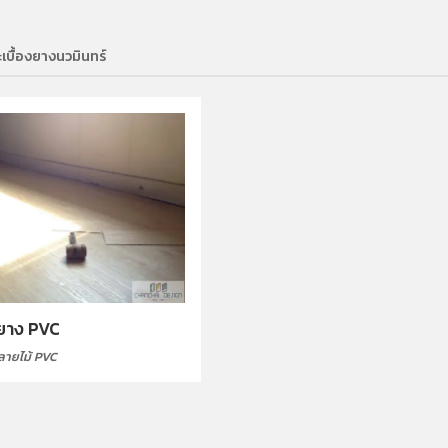
ะเบื้องยางนวมินทร์
งยาง PVC
งลายไม้ PVC