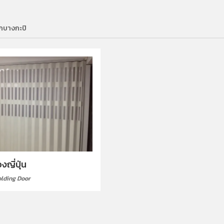
กบางกะปิ
งญี่ปุ่น
olding Door