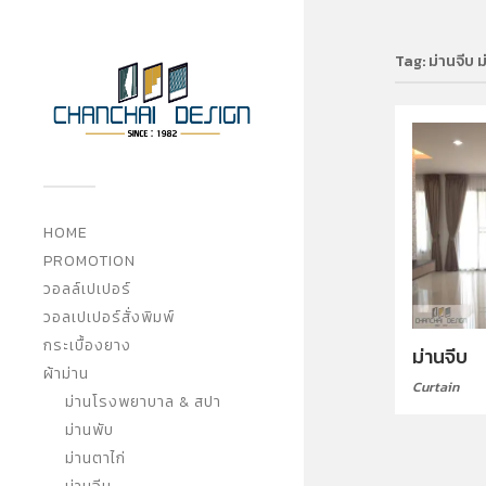
Tag:
ม่านจีบ 
HOME
PROMOTION
วอลล์เปเปอร์
วอลเปเปอร์สั่งพิมพ์
กระเบื้องยาง
ม่านจีบ
ผ้าม่าน
Curtain
ม่านโรงพยาบาล & สปา
ม่านพับ
ม่านตาไก่