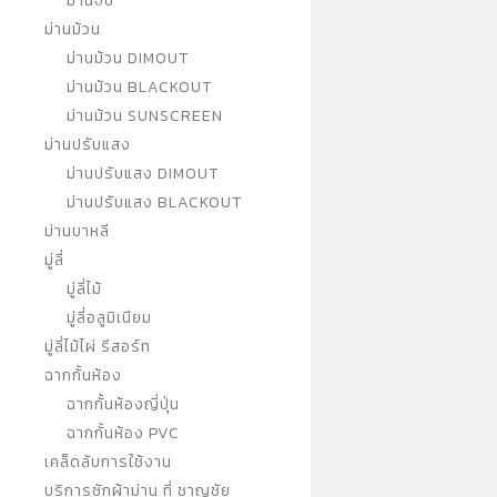
ม่านจีบ
ม่านม้วน
ม่านม้วน DIMOUT
ม่านม้วน BLACKOUT
ม่านม้วน SUNSCREEN
ม่านปรับแสง
ม่านปรับแสง DIMOUT
ม่านปรับแสง BLACKOUT
ม่านบาหลี
มู่ลี่
มู่ลี่ไม้
มู่ลี่อลูมิเนียม
มู่ลี่ไม้ไผ่ รีสอร์ท
ฉากกั้นห้อง
ฉากกั้นห้องญี่ปุ่น
ฉากกั้นห้อง PVC
เคล็ดลับการใช้งาน
บริการซักผ้าม่าน ที่ ชาญชัย