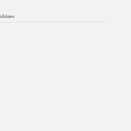
านไม่แพง