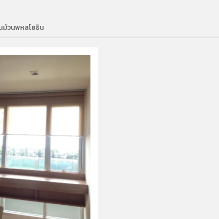
านม้วนพหลโยธิน