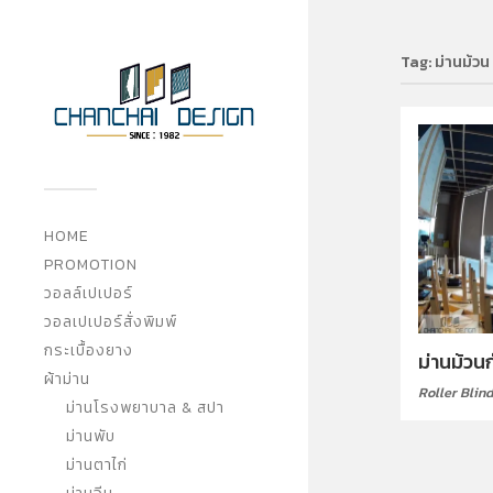
Tag:
ม่านม้ว
HOME
PROMOTION
วอลล์เปเปอร์
วอลเปเปอร์สั่งพิมพ์
กระเบื้องยาง
ม่านม้วน
ผ้าม่าน
Roller Blin
ม่านโรงพยาบาล & สปา
ม่านพับ
ม่านตาไก่