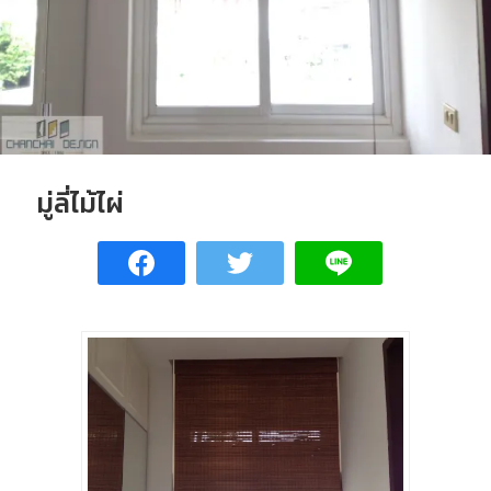
มู่ลี่ไม้ไผ่