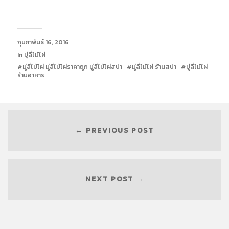
กุมภาพันธ์ 16, 2016
In
มู่ลี่ไม้ไผ่
มู่ลี่ไม้ไผ่ มู่ลี่ไม้ไผ่ราคาถูก มู่ลี่ไม้ไผ่สปา
มู่ลี่ไม้ไผ่ ร้านสปา
มู่ลี่ไม้ไผ่
ร้านอาหาร
← PREVIOUS POST
NEXT POST →