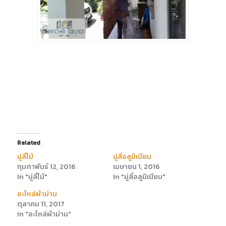
Related
มู่ลี่ไม้
มู่ลี่อลูมิเนียม
กุมภาพันธ์ 12, 2016
เมษายน 1, 2016
In "มู่ลี่ไม้"
In "มู่ลี่อลูมิเนียม"
อะไหล่ผ้าม่าน
ตุลาคม 11, 2017
In "อะไหล่ผ้าม่าน"