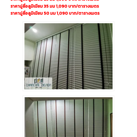
ราคามู่ลี่อลูมิเนียม 35 มม 1,090 บาท/ตารางเมตร
ราคามู่ลี่อลูมิเนียม 50 มม 1,090 บาท/ตารางเมตร