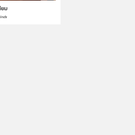
เนียม
inds