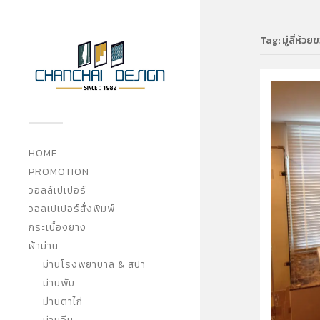
Tag:
มู่ลี่ห้ว
HOME
PROMOTION
วอลล์เปเปอร์
วอลเปเปอร์สั่งพิมพ์
กระเบื้องยาง
ผ้าม่าน
ม่านโรงพยาบาล & สปา
ม่านพับ
ม่านตาไก่