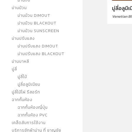
ม่านจีบ
มู่ลี่อลูมิ
ม่านม้วน
ม่านม้วน DIMOUT
Venetian Bl
ม่านม้วน BLACKOUT
ม่านม้วน SUNSCREEN
ม่านปรับแสง
ม่านปรับแสง DIMOUT
ม่านปรับแสง BLACKOUT
ม่านบาหลี
มู่ลี่
มู่ลี่ไม้
มู่ลี่อลูมิเนียม
มู่ลี่ไม้ไผ่ รีสอร์ท
ฉากกั้นห้อง
ฉากกั้นห้องญี่ปุ่น
ฉากกั้นห้อง PVC
เคล็ดลับการใช้งาน
บริการซักผ้าม่าน ที่ ชาญชัย