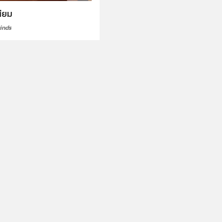
เนียม
inds