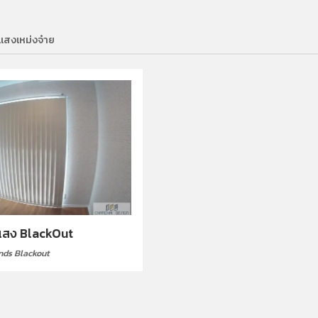
แสงเหม่งจ๋าย
บแสง BlackOut
inds Blackout