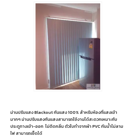
ม่านปรับแสง Blackout กันแสง 100% สำหรับห้องที่แสงเข้า
มากๆ ม่านปรับแสงกันแสงสามารถใช้งานได้สะดวกเหมาะกับ
ประตูทางเข้า-ออก ไม่ติดกลิ่น ตัวใบทำจากผ้า PVC กันน้ำไม่ลาม
ไฟ สามารถเช็ดได้