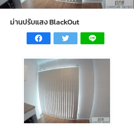
ม่านปรับแสง BlackOut