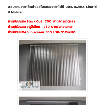
สอบถามราคาสินค้า ขอใบเสนอราคาได้ที่ 0847162955 Line id
& Mobile
ม่านปรับแสง Black Out 700 บาท/ตารางหลา
ม่านปรับแสง อลูมิเนียม 750 บาท/ตารางหลา
ม่านปรับแสง Sun screen 850 บาท/ตารางหลา