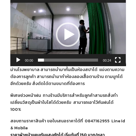
ตัว
เล่น
ไฟล์
วิดีโอ
00:00
00:24
ม่านโรงพยาบาล สามารถนำมากั้นเป็นห้องสปาได้ แบ่งตามความ
ต้องการลูกค้า สามารถนำมาทำห้องลองเสื้อตามร้าน ตามบูทได้
อีกด้วยครับ สั่งดัดได้ตามขนาดที่ต้องการ
พิเศษช่วงหน้าฝน ทางร้านมีบริการสำหรับลูกค้าสามรถสั่งทำ
เปลี่ยนวัสดุเป็นผ้าใบใสได้ด้วยครับ สามารถเอาไว้กันฝนได้
100%
สอบถามราคาสินค้า ขอใบเสนอราคาได้ที่ 0847162955 Line id
& Mobile
ราคาผ้าหน้าแคบกันแสงซักได้ เริ่มต้นที่ 150 บาท/หลา