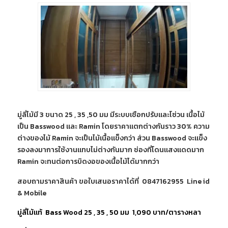
มู่ลี่ไม้มี 3 ขนาด 25 , 35 ,50 มม มีระบบเชือกปรับและโซ่วน เนื้อไม้
เป็น Basswood และ Ramin โดยราคาแตกต่างกันราว 30% ความ
ต่างของไม้ Ramin จะเป็นไม้เนื้อแข็งกว่า ส่วน Basswood จะแข็ง
รองลงมาการใช้งานแทบไม่ต่างกันมาก ช่องที่โดนแสงแดดมาก
Ramin จะทนต่อการบิดงอของเนื้อไม้ได้มากกว่า
สอบถามราคาสินค้า ขอใบเสนอราคาได้ที่ 0847162955 Line id
& Mobile
มู่ลี่ไม้แท้ Bass Wood 25 , 35 , 50 มม 1,090 บาท/ตารางหลา