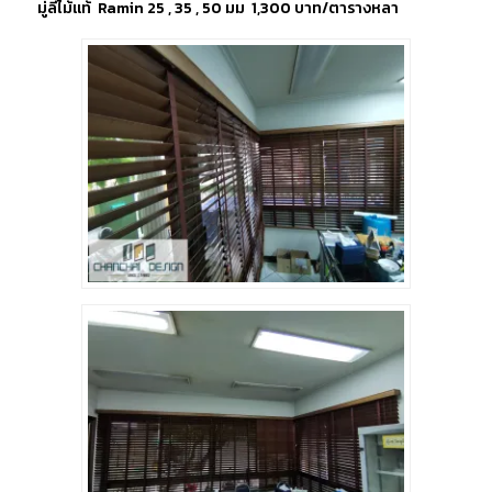
มู่ลี่ไม้แท้ Ramin 25 , 35 , 50 มม 1,300 บาท/ตารางหลา