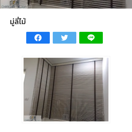
มู่ลี่ไม้